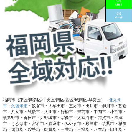
福岡市（東区/博多区/中央区/南区/西区/城南区/早良区）・
北九州
市
・
久留米市
・飯塚市・大牟田市・直方市・田川市・柳川市・朝倉
市・八女市・筑後市・大川市・行橋市・豊前市・中間市・小郡市・
筑紫野市・春日市・大野城市・宗像市・大宰府市・古賀市・福津
市・うきは市・宮若市・嘉麻市・みやま市・糸島市・筑紫郡・糟屋
郡・遠賀郡・鞍手郡・朝倉郡・三井郡・三潴郡・八女郡・田川郡・