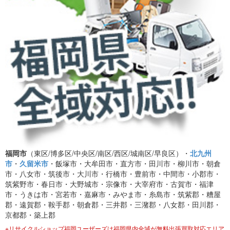
福岡市
（東区/博多区/中央区/南区/西区/城南区/早良区）・
北九州
市
・
久留米市
・飯塚市・大牟田市・直方市・田川市・柳川市・朝倉
市・八女市・筑後市・大川市・行橋市・豊前市・中間市・小郡市・
筑紫野市・春日市・大野城市・宗像市・大宰府市・古賀市・福津
市・うきは市・宮若市・嘉麻市・みやま市・糸島市・筑紫郡・糟屋
郡・遠賀郡・鞍手郡・朝倉郡・三井郡・三潴郡・八女郡・田川郡・
京都郡・築上郡
※リサイクルショップ福岡ユーザーズは福岡県内全域が無料出張買取対応エリア