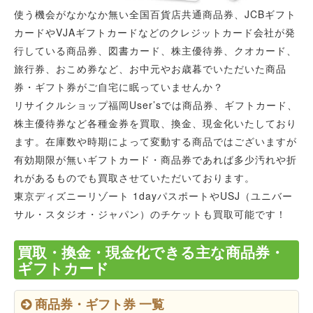
使う機会がなかなか無い全国百貨店共通商品券、JCBギフト
カードやVJAギフトカードなどのクレジットカード会社が発
行している商品券、図書カード、株主優待券、クオカード、
旅行券、おこめ券など、お中元やお歳暮でいただいた商品
券・ギフト券がご自宅に眠っていませんか？
リサイクルショップ福岡User’sでは商品券、ギフトカード、
株主優待券など各種金券を買取、換金、現金化いたしており
ます。在庫数や時期によって変動する商品ではございますが
有効期限が無いギフトカード・商品券であれば多少汚れや折
れがあるものでも買取させていただいております。
東京ディズニーリゾート 1dayパスポートやUSJ（ユニバー
サル・スタジオ・ジャパン）のチケットも買取可能です！
買取・換金・現金化できる主な商品券・
ギフトカード
商品券・ギフト券 一覧