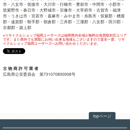
市・八女市・筑後市・大川市・行橋市・豊前市・中間市・小郡市・
筑紫野市・春日市・大野城市・宗像市・大宰府市・古賀市・福津
市・うきは市・宮若市・嘉麻市・みやま市・糸島市・筑紫郡・糟屋
郡・遠賀郡・鞍手郡・朝倉郡・三井郡・三潴郡・八女郡・田川郡・
京都郡・築上郡
※リサイクルショップ福岡ユーザーズは福岡県内全域が無料出張買取対応エリア
です。また県外でも買取にお伺い出来る地域もございますので是非一度、リサ
イクルショップ福岡ユーザーズへお問い合わせくださいませ。
古 物 商 許 可 業 者
広島県公安委員会 第731070800008号
topページ