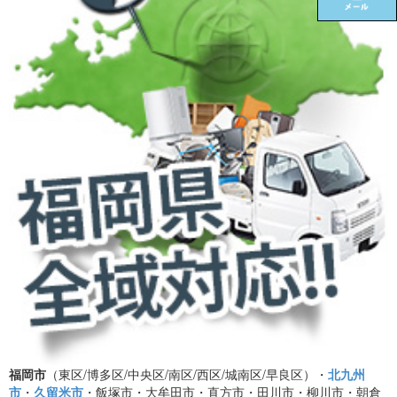
福岡市
（東区/博多区/中央区/南区/西区/城南区/早良区）・
北九州
市
・
久留米市
・飯塚市・大牟田市・直方市・田川市・柳川市・朝倉