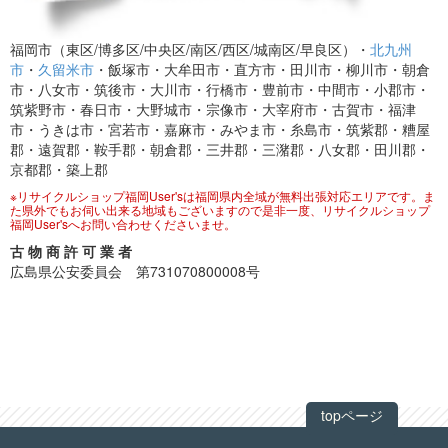
福岡市（東区/博多区/中央区/南区/西区/城南区/早良区）・
北九州
市
・
久留米市
・飯塚市・大牟田市・直方市・田川市・柳川市・朝倉
市・八女市・筑後市・大川市・行橋市・豊前市・中間市・小郡市・
筑紫野市・春日市・大野城市・宗像市・大宰府市・古賀市・福津
市・うきは市・宮若市・嘉麻市・みやま市・糸島市・筑紫郡・糟屋
郡・遠賀郡・鞍手郡・朝倉郡・三井郡・三潴郡・八女郡・田川郡・
京都郡・築上郡
※リサイクルショップ福岡User'sは福岡県内全域が無料出張対応エリアです。ま
た県外でもお伺い出来る地域もございますので是非一度、リサイクルショップ
福岡User'sへお問い合わせくださいませ。
古 物 商 許 可 業 者
広島県公安委員会 第731070800008号
topページ