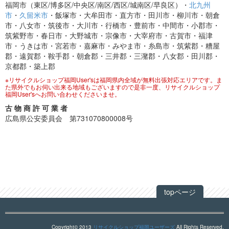
福岡市（東区/博多区/中央区/南区/西区/城南区/早良区）・
北九州
市
・
久留米市
・飯塚市・大牟田市・直方市・田川市・柳川市・朝倉
市・八女市・筑後市・大川市・行橋市・豊前市・中間市・小郡市・
筑紫野市・春日市・大野城市・宗像市・大宰府市・古賀市・福津
市・うきは市・宮若市・嘉麻市・みやま市・糸島市・筑紫郡・糟屋
郡・遠賀郡・鞍手郡・朝倉郡・三井郡・三潴郡・八女郡・田川郡・
京都郡・築上郡
※リサイクルショップ福岡User'sは福岡県内全域が無料出張対応エリアです。ま
た県外でもお伺い出来る地域もございますので是非一度、リサイクルショップ
福岡User'sへお問い合わせくださいませ。
古 物 商 許 可 業 者
広島県公安委員会 第731070800008号
topページ
Copyright© 2013
リサイクルショップ福岡ユーザーズ
All Rights Reserved.