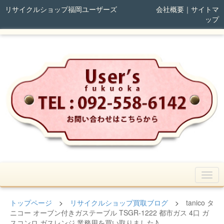
リサイクルショップ福岡ユーザーズ
会社概要
｜
サイトマ
ップ
トップページ
>
リサイクルショップ買取ブログ
>
tanico タ
ニコー オーブン付きガステーブル TSGR-1222 都市ガス 4口 ガ
スコンロ ガスレンジ 業務用を買い取りました♪