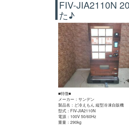
FIV-JIA211
た♪
■特徴■
メーカー：サンデン
製品名：ど冷えもん 縦型冷凍自販機
型式：FIV-JIA2110N
電源：100V 50/60Hz
重量：290kg