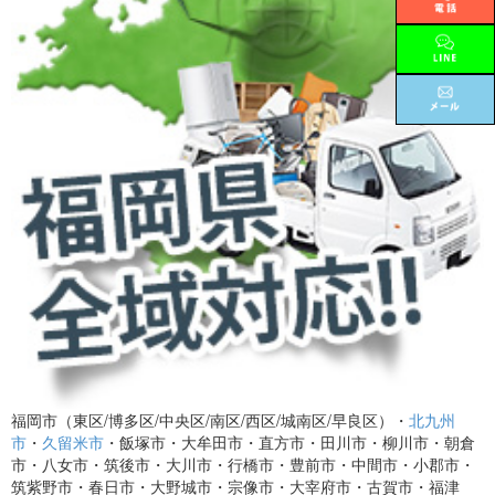
福岡市（東区/博多区/中央区/南区/西区/城南区/早良区）・
北九州
市
・
久留米市
・飯塚市・大牟田市・直方市・田川市・柳川市・朝倉
市・八女市・筑後市・大川市・行橋市・豊前市・中間市・小郡市・
筑紫野市・春日市・大野城市・宗像市・大宰府市・古賀市・福津