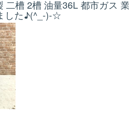
年製 二槽 2槽 油量36L 都市ガス 
た♪(^_-)-☆