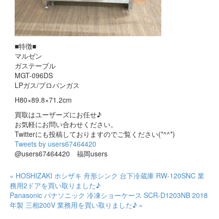
■特徴■
マルゼン
ガステーブル
MGT-096DS
LPガス/プロパンガス
H80×89.8×71.2cm
買取はユーザーズにお任せ♪
お気軽にお問い合わせください。
Twitterにも投稿しておりますのでご覧ください(*^^*)
Tweets by users67464420
@users67464420 福岡users
« HOSHIZAKI ホシザキ 舟形シンク 台下冷蔵庫 RW-120SNC 業
務用2ドアを買い取りました♪
Panasonic パナソニック 冷凍ショーケース SCR-D1203NB 2018
年製 三相200V 業務用を買い取りました♪ »