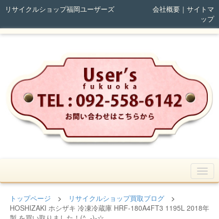
リサイクルショップ福岡ユーザーズ
会社概要
｜
サイトマ
ップ
トップページ
>
リサイクルショップ買取ブログ
>
HOSHIZAKI ホシザキ 冷凍冷蔵庫 HRF-180A4FT3 1195L 2018年
製 を買い取りました！(^_-)-☆