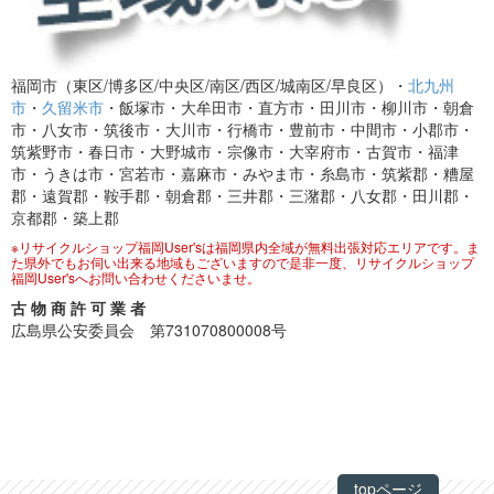
福岡市（東区/博多区/中央区/南区/西区/城南区/早良区）・
北九州
市
・
久留米市
・飯塚市・大牟田市・直方市・田川市・柳川市・朝倉
市・八女市・筑後市・大川市・行橋市・豊前市・中間市・小郡市・
筑紫野市・春日市・大野城市・宗像市・大宰府市・古賀市・福津
市・うきは市・宮若市・嘉麻市・みやま市・糸島市・筑紫郡・糟屋
郡・遠賀郡・鞍手郡・朝倉郡・三井郡・三潴郡・八女郡・田川郡・
京都郡・築上郡
※リサイクルショップ福岡User'sは福岡県内全域が無料出張対応エリアです。ま
た県外でもお伺い出来る地域もございますので是非一度、リサイクルショップ
福岡User'sへお問い合わせくださいませ。
古 物 商 許 可 業 者
広島県公安委員会 第731070800008号
topページ