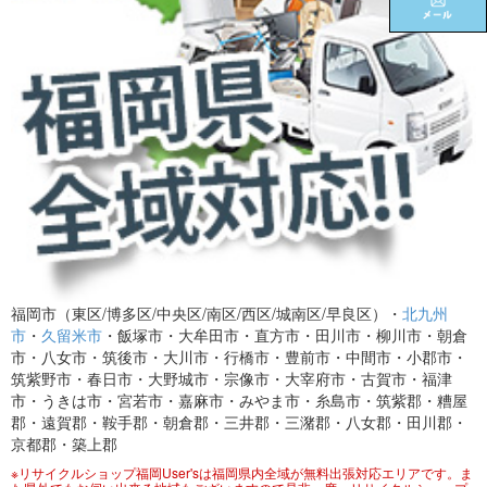
福岡市（東区/博多区/中央区/南区/西区/城南区/早良区）・
北九州
市
・
久留米市
・飯塚市・大牟田市・直方市・田川市・柳川市・朝倉
市・八女市・筑後市・大川市・行橋市・豊前市・中間市・小郡市・
筑紫野市・春日市・大野城市・宗像市・大宰府市・古賀市・福津
市・うきは市・宮若市・嘉麻市・みやま市・糸島市・筑紫郡・糟屋
郡・遠賀郡・鞍手郡・朝倉郡・三井郡・三潴郡・八女郡・田川郡・
京都郡・築上郡
※リサイクルショップ福岡User'sは福岡県内全域が無料出張対応エリアです。ま