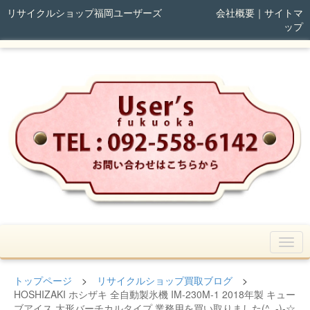
リサイクルショップ福岡ユーザーズ
会社概要
｜
サイトマ
ップ
トップページ
>
リサイクルショップ買取ブログ
>
HOSHIZAKI ホシザキ 全自動製氷機 IM-230M-1 2018年製 キュー
ブアイス 大形バーチカルタイプ 業務用を買い取りました(^_-)-☆