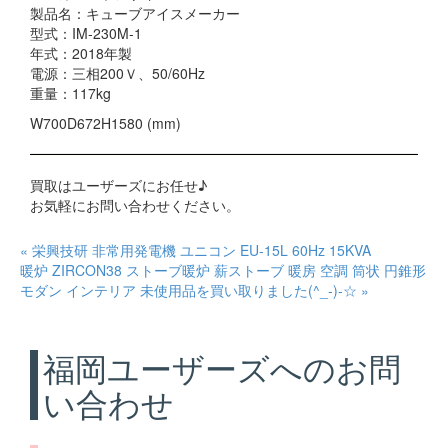
製品名：キューブアイスメーカー
型式：IM-230M-1
年式：2018年製
電源：三相200Ｖ、50/60Hz
重量：117kg
W700D672H1580 (mm)
買取はユーザーズにお任せ♪
お気軽にお問い合わせください。
« 栄興技研 非常用発電機 ユニコン EU-15L 60Hz 15KVA
暖炉 ZIRCON38 ストーブ暖炉 薪ストーブ 暖房 空調 筒状 円錐形
モダン インテリア 未使用品を買い取りました(^_-)-☆ »
福岡ユーザーズへのお問
い合わせ