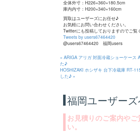
全体外寸：H226×360×180.5cm
庫内内寸：H200×340×160cm
買取はユーザーズにお任せ♪
お気軽にお問い合わせください。
Twitterにも投稿しておりますのでご覧くだ
Tweets by users67464420
@users67464420 福岡users
« ARIGA アリガ 対面冷蔵ショーケース A
た♪
HOSHIZAKI ホシザキ 台下冷蔵庫 RT-
した♪ »
福岡ユーザーズ
お見積りのご案内やご
い。