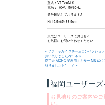
型式：VT-T20M-S
電源：100V、50/60Hz
発券確認しております♪
H145.5×65×38.5cm
買取はユーザーズにお任せ♪
お気軽にお問い合わせください。
« ツジ・キカイ スチームコンベクションオー
買い取りました♪(^_-)-☆
愛工舎 AICHO 業務用ミキサー MS-60 2
取りました♪(^_-)-☆ »
福岡ユーザーズ
お見積りのご案内やご
い。