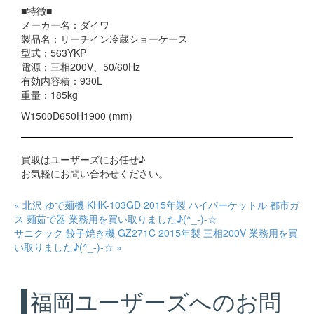
■特徴■
メーカー名：ダイワ
製品名：リーチイン冷蔵ショーケース
型式：563YKP
電源：三相200V、50/60Hz
有効内容積：930L
重量：185kg
W1500D650H1900 (mm)
買取はユーザーズにお任せ♪
お気軽にお問い合わせください。
« 北沢 ゆで麺機 KHK-103GD 2015年製 ハイパーケットル 都市ガ
ス 麺茹で器 業務用を買い取りました♪(^_-)-☆
サニクック 餃子焼き機 GZ271C 2015年製 三相200V 業務用を買
い取りました♪(^_-)-☆ »
福岡ユーザーズへのお問