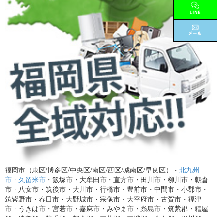
福岡市（東区/博多区/中央区/南区/西区/城南区/早良区）・
北九州
市
・
久留米市
・飯塚市・大牟田市・直方市・田川市・柳川市・朝倉
市・八女市・筑後市・大川市・行橋市・豊前市・中間市・小郡市・
筑紫野市・春日市・大野城市・宗像市・大宰府市・古賀市・福津
市・うきは市・宮若市・嘉麻市・みやま市・糸島市・筑紫郡・糟屋