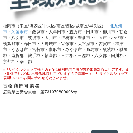
福岡市（東区/博多区/中央区/南区/西区/城南区/早良区）・
北九州
市
・
久留米市
・飯塚市・大牟田市・直方市・田川市・柳川市・朝倉
市・八女市・筑後市・大川市・行橋市・豊前市・中間市・小郡市・
筑紫野市・春日市・大野城市・宗像市・大宰府市・古賀市・福津
市・うきは市・宮若市・嘉麻市・みやま市・糸島市・筑紫郡・糟屋
郡・遠賀郡・鞍手郡・朝倉郡・三井郡・三潴郡・八女郡・田川郡・
京都郡・築上郡
※リサイクルショップ福岡User'sは福岡県内全域が無料出張対応エリアです。ま
た県外でもお伺い出来る地域もございますので是非一度、リサイクルショップ
福岡User'sへお問い合わせくださいませ。
古 物 商 許 可 業 者
広島県公安委員会 第731070800008号