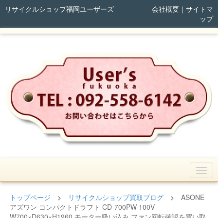
リサイクルショップ福岡ユーザーズ
会社概要
｜
サイトマ
ップ
トップページ
>
リサイクルショップ買取ブログ
>
ASONE
アズワン コンパクトドラフト CD-700PW 100V
W700×D630×H1960 モーター吸い込み ファン回転確認を買い取