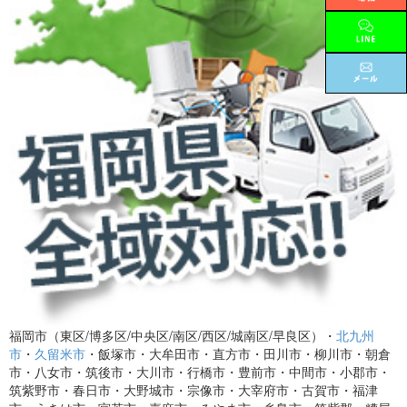
福岡市（東区/博多区/中央区/南区/西区/城南区/早良区）・
北九州
市
・
久留米市
・飯塚市・大牟田市・直方市・田川市・柳川市・朝倉
市・八女市・筑後市・大川市・行橋市・豊前市・中間市・小郡市・
筑紫野市・春日市・大野城市・宗像市・大宰府市・古賀市・福津