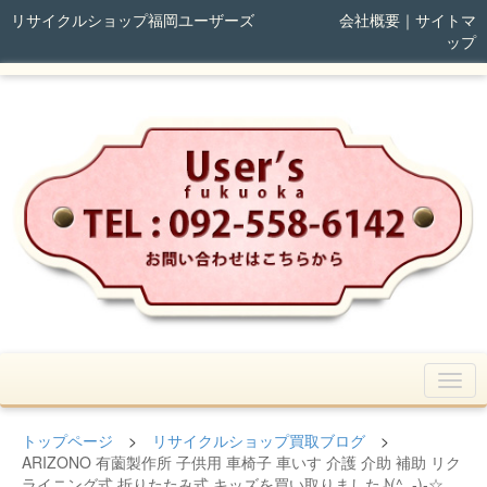
リサイクルショップ福岡ユーザーズ
会社概要
｜
サイトマ
ップ
トップページ
>
リサイクルショップ買取ブログ
>
ARIZONO 有薗製作所 子供用 車椅子 車いす 介護 介助 補助 リク
ライニング式 折りたたみ式 キッズを買い取りました♪(^_-)-☆