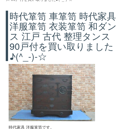
時代箪笥 車箪笥 時代家具
洋服箪笥 衣装箪笥 和ダン
ス 江戸 古代 整理タンス
90戸付を買い取りました
♪(^_-)-☆
時代家具 洋服箪笥です。