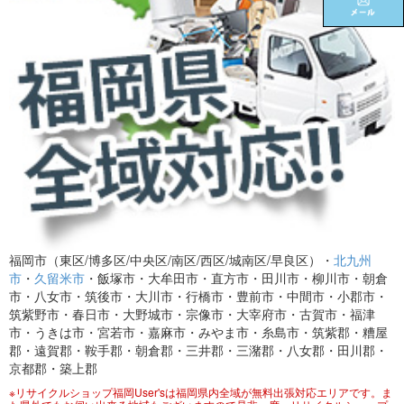
福岡市（東区/博多区/中央区/南区/西区/城南区/早良区）・
北九州
市
・
久留米市
・飯塚市・大牟田市・直方市・田川市・柳川市・朝倉
市・八女市・筑後市・大川市・行橋市・豊前市・中間市・小郡市・
筑紫野市・春日市・大野城市・宗像市・大宰府市・古賀市・福津
市・うきは市・宮若市・嘉麻市・みやま市・糸島市・筑紫郡・糟屋
郡・遠賀郡・鞍手郡・朝倉郡・三井郡・三潴郡・八女郡・田川郡・
京都郡・築上郡
※リサイクルショップ福岡User'sは福岡県内全域が無料出張対応エリアです。ま