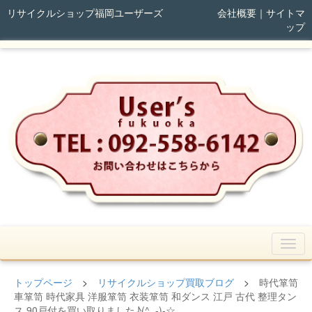
リサイクルショップ福岡ユーザーズ
会社概要
｜
サイトマ
ップ
トップページ
>
リサイクルショップ買取ブログ
>
時代箪笥
車箪笥 時代家具 洋服箪笥 衣装箪笥 和ダンス 江戸 古代 整理タン
ス 90戸付を買い取りました♪(^_-)-☆