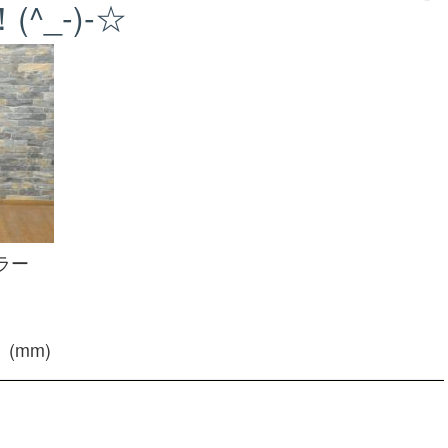
^_-)-☆
ラー
 (mm)