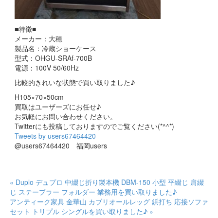
■特徴■
メーカー：大穂
製品名：冷蔵ショーケース
型式：OHGU-SRAf-700B
電源：100V 50/60Hz
比較的きれいな状態で買い取りました♪
H105×70×50cm
買取はユーザーズにお任せ♪
お気軽にお問い合わせください。
Twitterにも投稿しておりますのでご覧ください(*^^*)
Tweets by users67464420
@users67464420 福岡users
« Duplo デュプロ 中綴じ折り製本機 DBM-150 小型 平綴じ 肩綴
じ ステープラー フォルダー 業務用を買い取りました♪
アンティーク家具 金華山 カブリオールレッグ 鋲打ち 応接ソファ
セット トリプル シングルを買い取りました♪ »