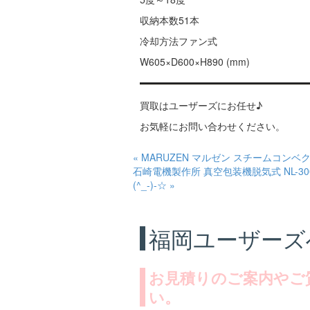
収納本数51本
冷却方法ファン式
W605×D600×H890 (mm)
買取はユーザーズにお任せ♪
お気軽にお問い合わせください。
« MARUZEN マルゼン スチームコンベクシ
石崎電機製作所 真空包装機脱気式 NL-30
(^_-)-☆ »
福岡ユーザーズ
お見積りのご案内やご
い。