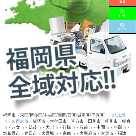
福岡市（東区/博多区/中央区/南区/西区/城南区/早良区）・
北九州
市
・
久留米市
・飯塚市・大牟田市・直方市・田川市・柳川市・朝倉
市・八女市・筑後市・大川市・行橋市・豊前市・中間市・小郡市・
筑紫野市・春日市・大野城市・宗像市・大宰府市・古賀市・福津