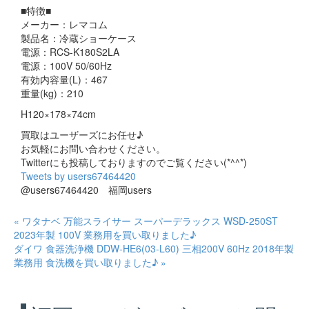
■特徴■
メーカー：レマコム
製品名：冷蔵ショーケース
電源：RCS-K180S2LA
電源：100V 50/60Hz
有効内容量(L)：467
重量(kg)：210
H120×178×74cm
買取はユーザーズにお任せ♪
お気軽にお問い合わせください。
Twitterにも投稿しておりますのでご覧ください(*^^*)
Tweets by users67464420
@users67464420 福岡users
« ワタナベ 万能スライサー スーパーデラックス WSD-250ST
2023年製 100V 業務用を買い取りました♪
ダイワ 食器洗浄機 DDW-HE6(03-L60) 三相200V 60Hz 2018年製
業務用 食洗機を買い取りました♪ »