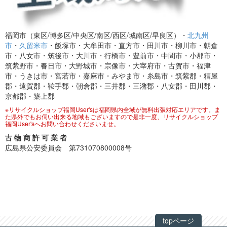
福岡市（東区/博多区/中央区/南区/西区/城南区/早良区）・
北九州
市
・
久留米市
・飯塚市・大牟田市・直方市・田川市・柳川市・朝倉
市・八女市・筑後市・大川市・行橋市・豊前市・中間市・小郡市・
筑紫野市・春日市・大野城市・宗像市・大宰府市・古賀市・福津
市・うきは市・宮若市・嘉麻市・みやま市・糸島市・筑紫郡・糟屋
郡・遠賀郡・鞍手郡・朝倉郡・三井郡・三潴郡・八女郡・田川郡・
京都郡・築上郡
※リサイクルショップ福岡User'sは福岡県内全域が無料出張対応エリアです。ま
た県外でもお伺い出来る地域もございますので是非一度、リサイクルショップ
福岡User'sへお問い合わせくださいませ。
古 物 商 許 可 業 者
広島県公安委員会 第731070800008号
topページ