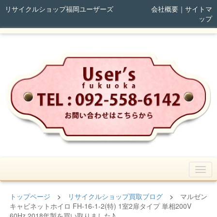
リサイクルショップ福岡ユーザーズ
会社概要
｜
サイトマ
ップ
トップページ
>
リサイクルショップ買取ブログ
>
マルゼン
キャビネットホイロ FH-16-1-2(特) 1室2扉タイプ 単相200V
60Hz 2018年製を買い取りました♪