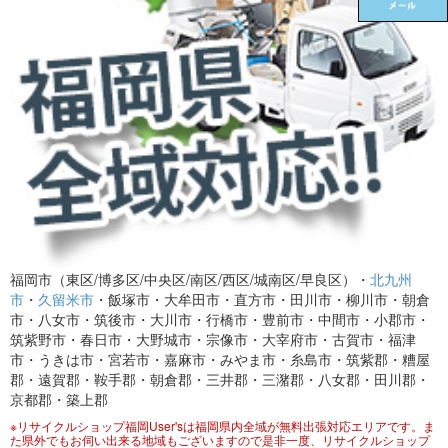
福岡市（東区/博多区/中央区/南区/西区/城南区/早良区）・
北九州
市
・
久留米市
・飯塚市・大牟田市・直方市・田川市・柳川市・朝倉
市・八女市・筑後市・大川市・行橋市・豊前市・中間市・小郡市・
筑紫野市・春日市・大野城市・宗像市・大宰府市・古賀市・福津
市・うきは市・宮若市・嘉麻市・みやま市・糸島市・筑紫郡・糟屋
郡・遠賀郡・鞍手郡・朝倉郡・三井郡・三潴郡・八女郡・田川郡・
京都郡・築上郡
※リサイクルショップ福岡User'sは福岡県内全域が無料出張対応エリアです。ま
た県外でもお伺い出来る地域もございますので是非一度、リサイクルショップ