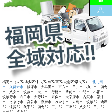
福岡市（東区/博多区/中央区/南区/西区/城南区/早良区）・
北九州
市
・
久留米市
・飯塚市・大牟田市・直方市・田川市・柳川市・朝倉
市・八女市・筑後市・大川市・行橋市・豊前市・中間市・小郡市・
筑紫野市・春日市・大野城市・宗像市・大宰府市・古賀市・福津
市・うきは市・宮若市・嘉麻市・みやま市・糸島市・筑紫郡・糟屋
郡・遠賀郡・鞍手郡・朝倉郡・三井郡・三潴郡・八女郡・田川郡・
京都郡・築上郡