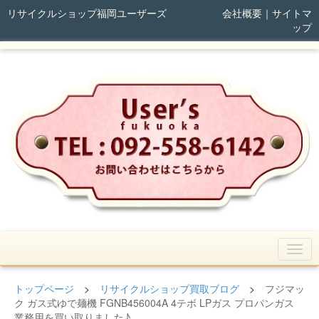
リサイクルショップ福岡ユーザーズ
会社概要
｜
サイトマ
ップ
トップページ
>
リサイクルショップ買取ブログ
>
フジマッ
ク ガス式ゆで麺機 FGNB456004A 4テボ LPガス プロパンガス
業務用を買い取りました♪