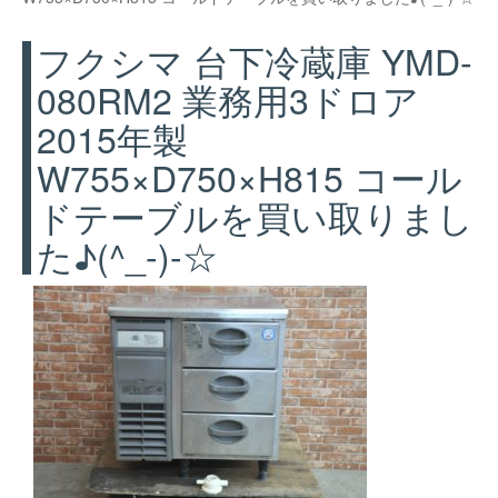
フクシマ 台下冷蔵庫 YMD-
080RM2 業務用3ドロア
2015年製
W755×D750×H815 コール
ドテーブルを買い取りまし
た♪(^_-)-☆