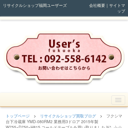
リサイクルショップ福岡ユーザーズ
会社概要
｜
サイトマ
ップ
トップページ
>
リサイクルショップ買取ブログ
>
フクシマ
台下冷蔵庫 YMD-080RM2 業務用3ドロア 2015年製
W755×D750×H815 コールドテーブルを買い取りました♪(^_-)-☆