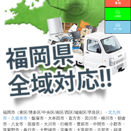
福岡市（東区/博多区/中央区/南区/西区/城南区/早良区）・
北九州
市
・
久留米市
・飯塚市・大牟田市・直方市・田川市・柳川市・朝倉
市・八女市・筑後市・大川市・行橋市・豊前市・中間市・小郡市・
筑紫野市・春日市・大野城市・宗像市・大宰府市・古賀市・福津