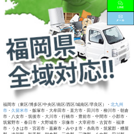
福岡市（東区/博多区/中央区/南区/西区/城南区/早良区）・
北九州
市
・
久留米市
・飯塚市・大牟田市・直方市・田川市・柳川市・朝倉
市・八女市・筑後市・大川市・行橋市・豊前市・中間市・小郡市・
筑紫野市・春日市・大野城市・宗像市・大宰府市・古賀市・福津
市・うきは市・宮若市・嘉麻市・みやま市・糸島市・筑紫郡・糟屋